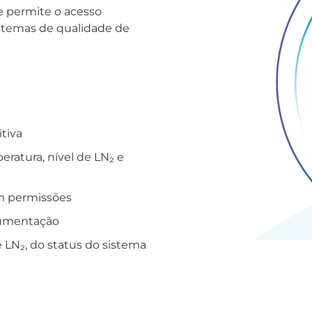
 permite o acesso
istemas de qualidade de
tiva
eratura, nível de LN₂ e
m permissões
ocumentação
 LN₂, do status do sistema