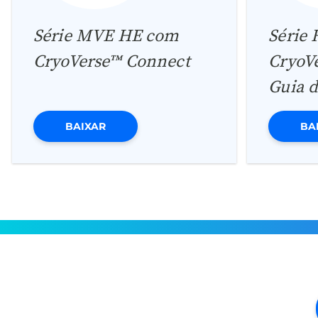
Série MVE HE com
Série
CryoVerse™ Connect
CryoV
Guia d
BAIXAR
BA