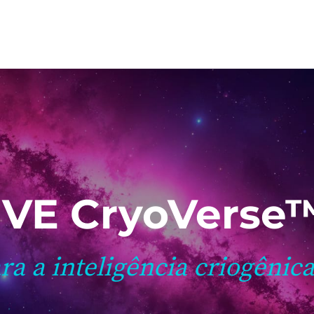
VE CryoVerse
ara a inteligência criogênic