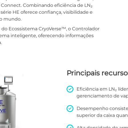
 Connect. Combinando eficiência de LN₂
série HE oferece confiança, visibilidade e
 do mundo.
do Ecossistema CryoVerse™, o Controlador
ema inteligente, oferecendo informações
.
Principais recurso
Eficiência em LN₂ líde
gerenciamento de va
Desempenho consistent
superior da caixa qua
Alta densidade de a