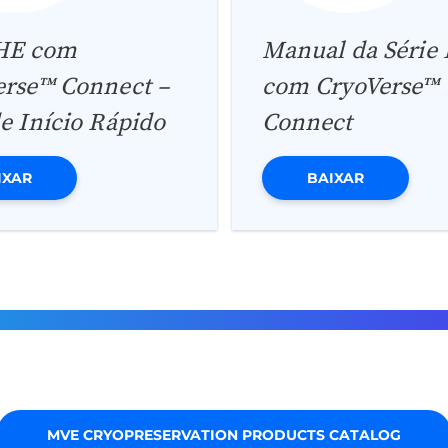
 HE com
Manual da Série
erse™ Connect –
com CryoVerse™
e Início Rápido
Connect
IXAR
BAIXAR
MVE CRYOPRESERVATION PRODUCTS CATALOG