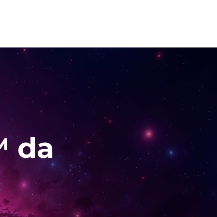
™ da
a