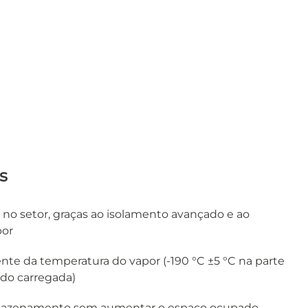
s
r no setor, graças ao isolamento avançado e ao
por
e da temperatura do vapor (-190 °C ±5 °C na parte
ndo carregada)
rmazenamento sem aumentar o espaço ocupado