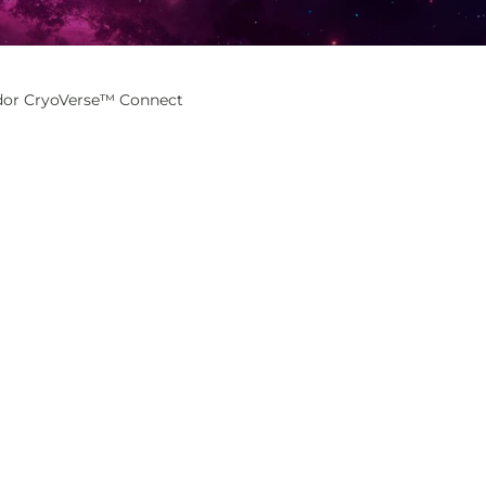
dor CryoVerse™ Connect