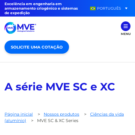
Excelência em engenharia em
PORTUGUÊS
armazenamento criogênico e sistemas
de expedição
MENU
SOLICITE UMA COTAÇÃO
A série MVE SC e XC
Página inicial
>
Nossos produtos
>
Ciências da vida
(alumínio)
>
MVE SC & XC Series