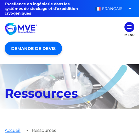
Excellence en ingénierie dans les
FRANÇAIS
systèmes de stockage et d'expédition
cryogéniques
MENU
DEMANDE DE DEVIS
Ressources
Accueil
>
Ressources