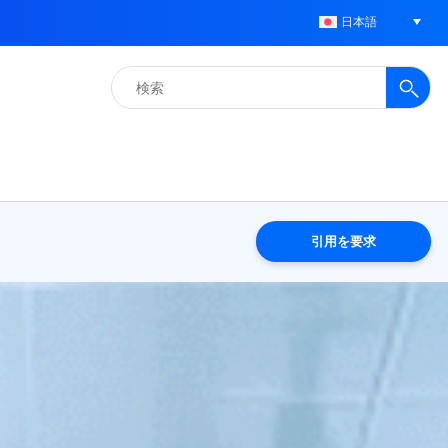
日本語
検
索:
引用を要求