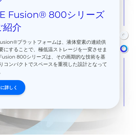
E Fusion® 800シリーズ
VEの新しい状態監視ソリュ
ご紹介
ーションのご紹介
 Fusion®プラットフォームは、液体窒素の連続供
のデュワーリッドとスマートデバイスを統合するこ
要にすることで、極低温ストレージを一変させま
、アプリやウェブプラットフォームを通してサンプ
Fusion 800シリーズは、その画期的な技術を基
状態をほぼリアルタイムで可視化することができま
りコンパクトでスペースを重視した設計となって
信頼性とコンプライアンスを、すべてのステップで
。
実現します。
らに詳しく
さらに詳しく