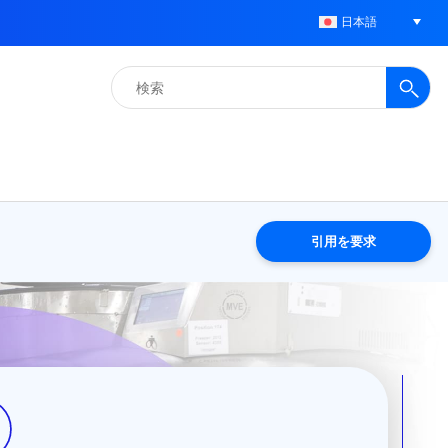
日本語
検
索:
引用を要求