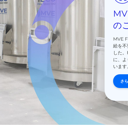
MV
M
の
MVE
当社
給を不
とで
した。
ルの
に、よ
す。
います
さ