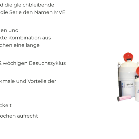
 die gleichbleibende
t die Serie den Namen MVE
ißen und
kte Kombination aus
chen eine lange
8-12 wöchigen Besuchszyklus
rkmale und Vorteile der
ckelt
 Wochen aufrecht