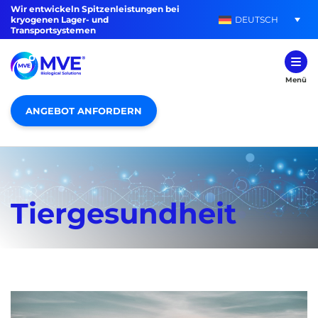
Wir entwickeln Spitzenleistungen bei
DEUTSCH
kryogenen Lager- und
Transportsystemen
Menü
ANGEBOT ANFORDERN
Tiergesundheit