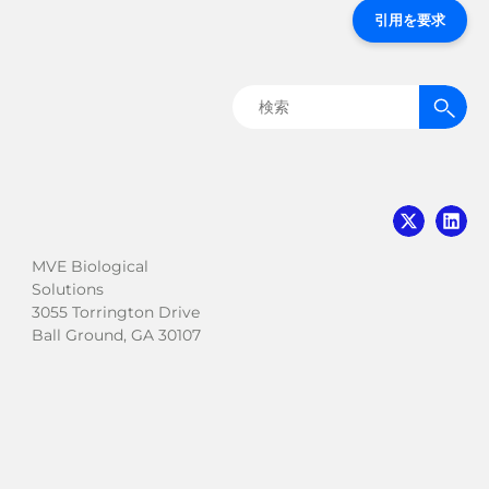
引用を要求
検
索:
MVE Biological
Solutions
3055 Torrington Drive
Ball Ground, GA 30107