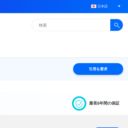
日本語
検
索:
引用を要求
最長5年間の保証