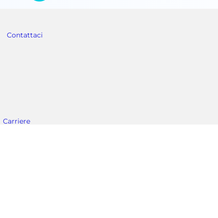
Contattaci
Carriere
Rim
Australia e Nuova Zelanda
: +01 404-383-1900
Assistenza clienti: +01 404-383-1900
om
MVE.Australia@mvebio.com
a)
Servizio tecnico
e: +86 28 6572 9660
Servizio tecnico: +01 404 383-1900