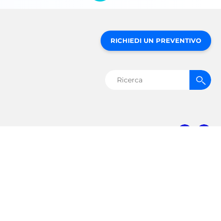
RICHIEDI UN PREVENTIVO
Ricerca
per:
MVE Biological
Solutions
3055 Torrington Drive
Palla a terra, GA 30107