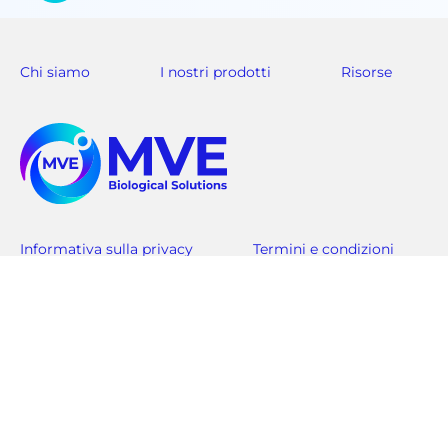
Chi siamo
I nostri prodotti
Risorse
Informativa sulla privacy
Termini e condizioni
Americhe
Asia Pacifico-
Assistenza clienti: +1-844-683-2796
Assistenza clienti
customerservice.usa@mvebio.com
csasia@mvebio.c
breeders.cs@mvebio.com
Cina (domestic
EMEA
Assistenza clienti